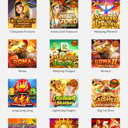
Cleopatra Fortune
Aztec Gold Treasure
Mahjong Phoenix
Roma
Mahjong Dragon
Roma II
Long Long Long
Lightning Dragon
Big Cai Shen