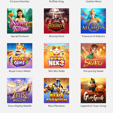
Fortune Familiar
Buffalo King
Golden West
Sacred Fortune
Bounty Hunt
Treasure of Atlantis
Royal Gems Match
Win Win Neko
Prosperity Snake
Zeus Mighty Wealth
Blue Phantom
Legend of Guan Gong