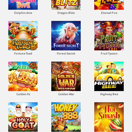
Dolphin dive
Dragon Blitz
Eternal Fire
Fortune Toad
Forest Secret
Fruit Tycoon
Golden Fa
Golden War
Highway Bee