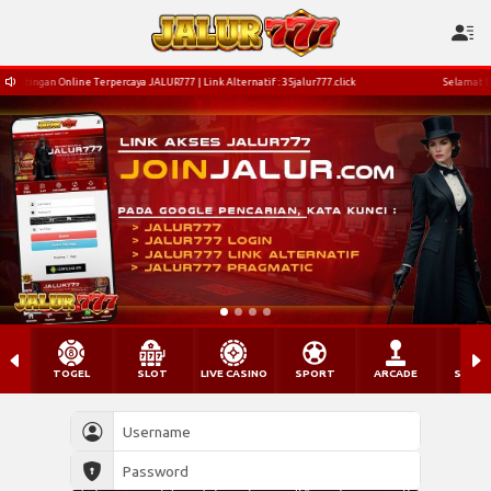
line Terpercaya JALUR777 | Link Alternatif : 35jalur777.click
Selamat Datang Di Situs
TOGEL
SLOT
LIVE CASINO
SPORT
ARCADE
SABU