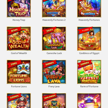
Honey Trap
Heavenly Fortunes 2
Heavenly Fortunes
God of Wealth
Ganesha Luck
Goddess of Egypt
Fortune Lions
Fiery Lava
Farm of Fortune