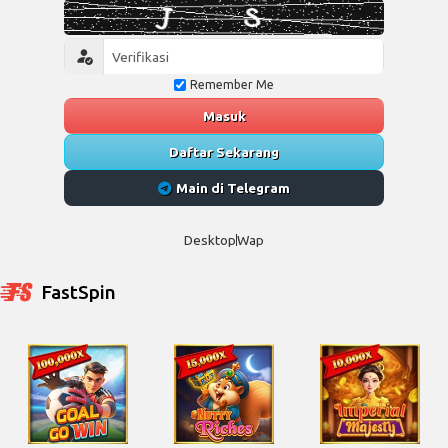
Remember Me
Masuk
Daftar Sekarang
Main di Telegram
Desktop
Wap
FastSpin