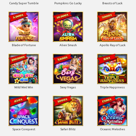
Candy Super Tumble
Pumpkins Go Lucky
Beasts of Luck
Blade of Fortune
Alien Smash
Apollo Ray of Luck
Wild Wet Win
Sexy Vegas
Triple Happiness
Space Conquest
Safari Blitz
Oceanic Melodies