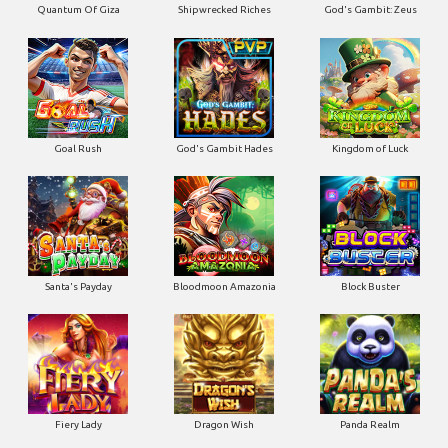
Quantum Of Giza
Shipwrecked Riches
God's Gambit: Zeus
Goal Rush
God's Gambit Hades
Kingdom of Luck
Santa's Payday
Bloodmoon Amazonia
Block Buster
Fiery Lady
Dragon Wish
Panda Realm