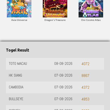
Axie Universe
Dragon's Treasure
Oni Cosmic Atlas
Togel Result
TOTO MACAU
08-08-2026
4072
HK SIANG
07-08-2026
8867
CAMBODIA
07-08-2026
4372
BULLSEYE
07-08-2026
4853