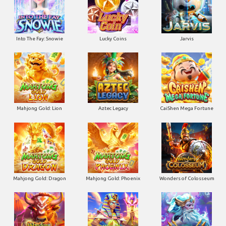
Into The Fay: Snowie
Lucky Coins
Jarvis
Mahjong Gold: Lion
Aztec Legacy
CaiShen Mega Fortune
Mahjong Gold: Dragon
Mahjong Gold: Phoenix
Wonders of Colosseum