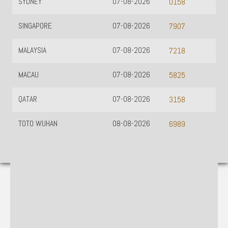
SYDNEY
07-08-2026
0158
SINGAPORE
07-08-2026
7907
MALAYSIA
07-08-2026
7218
MACAU
07-08-2026
5825
QATAR
07-08-2026
3158
TOTO WUHAN
08-08-2026
6989