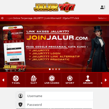
 Online Terpercaya JALUR777 | Link Alternatif : 35jalur777.click
Selamat Datang Di Si
TOGEL
SLOT
LIVE CASINO
SPORT
ARCADE
SABU