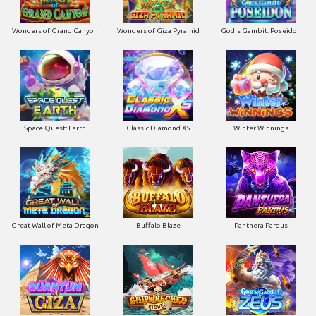
Wonders of Grand Canyon
Wonders of Giza Pyramid
God's Gambit: Poseidon
Space Quest: Earth
Classic Diamond X5
Winter Winnings
Great Wall of Meta Dragon
Buffalo Blaze
Panthera Pardus