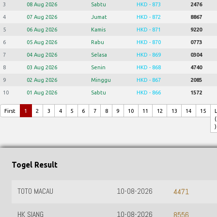
3
08 Aug 2026
Sabtu
HKD - 873
2476
4
07 Aug 2026
Jumat
HKD - 872
8867
5
06 Aug 2026
Kamis
HKD - 871
9220
6
05 Aug 2026
Rabu
HKD - 870
0773
7
04 Aug 2026
Selasa
HKD - 869
0304
8
03 Aug 2026
Senin
HKD - 868
4740
9
02 Aug 2026
Minggu
HKD - 867
2085
10
01 Aug 2026
Sabtu
HKD - 866
1572
First
1
2
3
4
5
6
7
8
9
10
11
12
13
14
15
(
)
Togel Result
TOTO MACAU
10-08-2026
4471
HK SIANG
10-08-2026
8556