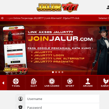
tingan Online Terpercaya JALUR777 | Link Alternatif : 35jalur777.click
Selamat Datang
TOGEL
SLOT
LIVE CASINO
SPORT
ARCADE
SABU