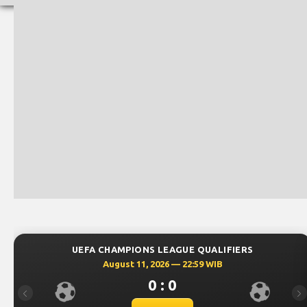
S LEAGUE QUALIFIERS
UEFA CHAMPIONS 
 2026 — 22:59 WIB
August 11, 2
0 : 0
0
Previous
Ne