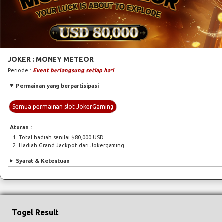
JOKER : MONEY METEOR
Periode :
Event berlangsung setiap hari
Permainan yang berpartisipasi
Semua permainan slot JokerGaming
Aturan :
Total hadiah senilai $80,000 USD.
Hadiah Grand Jackpot dari Jokergaming.
Syarat & Ketentuan
Togel Result