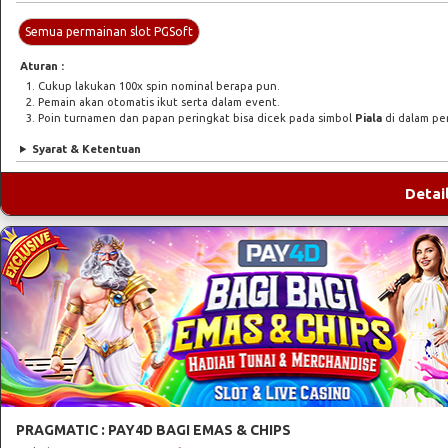
Semua permainan slot PGSoft
Aturan :
Cukup lakukan 100x spin nominal berapa pun.
Pemain akan otomatis ikut serta dalam event.
Poin turnamen dan papan peringkat bisa dicek pada simbol
Piala
di dalam pe
Syarat & Ketentuan
Detai
PRAGMATIC : PAY4D BAGI EMAS & CHIPS