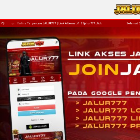
rpercaya JALUR777 | Link Alternatif : 35jalur777.click
Selamat Datang Di Situs Bettin