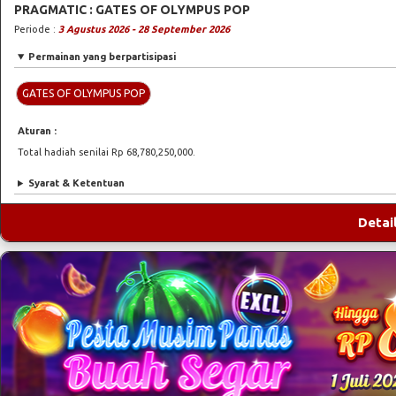
PRAGMATIC : GATES OF OLYMPUS POP
Periode :
3 Agustus 2026 - 28 September 2026
Permainan yang berpartisipasi
GATES OF OLYMPUS POP
Aturan :
Total hadiah senilai Rp 68,780,250,000.
Syarat & Ketentuan
Detai