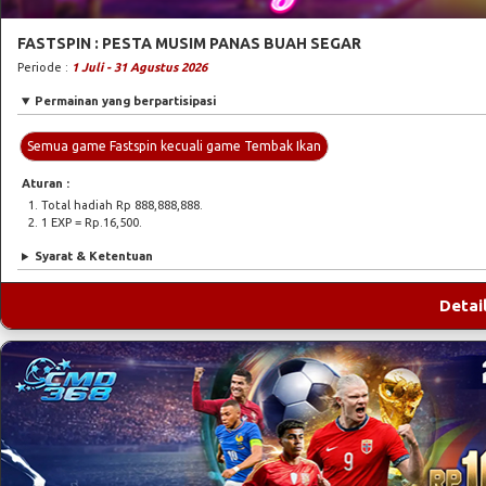
FASTSPIN : PESTA MUSIM PANAS BUAH SEGAR
Periode :
1 Juli - 31 Agustus 2026
Permainan yang berpartisipasi
Semua game Fastspin kecuali game Tembak Ikan
Aturan :
Total hadiah Rp 888,888,888.
1 EXP = Rp.16,500.
Syarat & Ketentuan
Detai