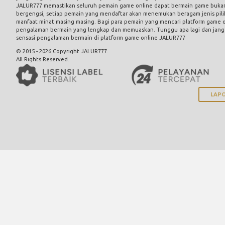
JALUR777 memastikan seluruh pemain game online dapat bermain game bukan 
bergengsi, setiap pemain yang mendaftar akan menemukan beragam jenis pil
manfaat minat masing masing. Bagi para pemain yang mencari platform game
pengalaman bermain yang lengkap dan memuaskan. Tunggu apa lagi dan jangan
sensasi pengalaman bermain di platform game online JALUR777
© 2015 - 2026 Copyright JALUR777.
All Rights Reserved.
LAPO