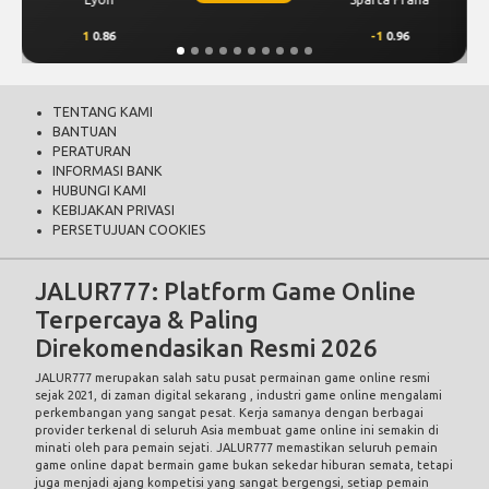
-1
0.96
-0.5
0.95
TENTANG KAMI
BANTUAN
PERATURAN
INFORMASI BANK
HUBUNGI KAMI
KEBIJAKAN PRIVASI
PERSETUJUAN COOKIES
JALUR777: Platform Game Online
Terpercaya & Paling
Direkomendasikan Resmi 2026
JALUR777 merupakan salah satu pusat permainan game online resmi
sejak 2021, di zaman digital sekarang , industri game online mengalami
perkembangan yang sangat pesat. Kerja samanya dengan berbagai
provider terkenal di seluruh Asia membuat game online ini semakin di
minati oleh para pemain sejati. JALUR777 memastikan seluruh pemain
game online dapat bermain game bukan sekedar hiburan semata, tetapi
juga menjadi ajang kompetisi yang sangat bergengsi, setiap pemain