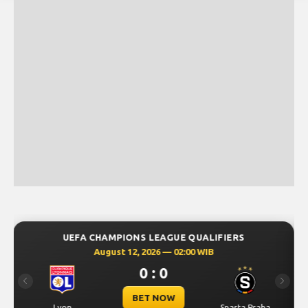
LEAGUE QUALIFIERS
UEFA CHAMPIONS LEAGU
26 — 02:00 WIB
August 12, 2026 — 0
: 0
0 : 0
Previous
Next
 NOW
BET NOW
Sparta Praha
SK Sturm Graz