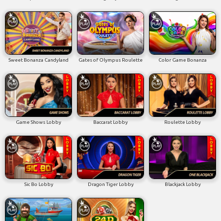
Sweet Bonanza Candyland
Gates of Olympus Roulette
Color Game Bonanza
Game Shows Lobby
Baccarat Lobby
Roulette Lobby
Sic Bo Lobby
Dragon Tiger Lobby
Blackjack Lobby