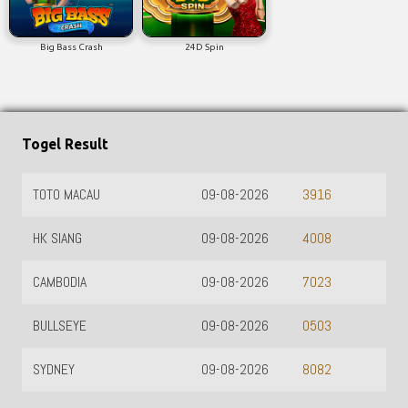
Big Bass Crash
24D Spin
Togel Result
TOTO MACAU
09-08-2026
3916
HK SIANG
09-08-2026
4008
CAMBODIA
09-08-2026
7023
BULLSEYE
09-08-2026
0503
SYDNEY
09-08-2026
8082