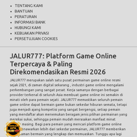
TENTANG KAMI
BANTUAN
PERATURAN
INFORMASI BANK
HUBUNGI KAMI
KEBIJAKAN PRIVASI
PERSETUJUAN COOKIES
JALUR777: Platform Game Online
Terpercaya & Paling
Direkomendasikan Resmi 2026
JALUR777 merupakan salah satu pusat permainan game online resmi
sejak 2021, di zaman digital sekarang , industri game online mengalami
perkembangan yang sangat pesat. Kerja samanya dengan berbagai
provider terkenal di seluruh Asia membuat game online ini semakin di
minati oleh para pemain sejati. JALUR777 memastikan seluruh pemain
game online dapat bermain game bukan sekedar hiburan semata, tetapi
juga menjadi ajang kompetisi yang sangat bergengsi, setiap pemain
yang mendaftar akan menemukan beragam jenis pilihan permainan yang
merekai sukai, sehingga pemain mudah merasakan manfaat minat
masing masing. Bagi para pemain yang mencari platform game online
yang menawarkan lebih dari sekedar permainan, JALUR777 memberikan
pengalaman bermain yang lengkap dan memuaskan. Tunggu apa lagi