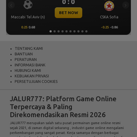
0 : 0
Previous
Next
BET NOW
Maccabi Tel Aviv (n)
CSKA Sofia
Linc
0.25
0.68
-0.25
-0.86
TENTANG KAMI
BANTUAN
PERATURAN
INFORMASI BANK
HUBUNGI KAMI
KEBIJAKAN PRIVASI
PERSETUJUAN COOKIES
JALUR777: Platform Game Online
Terpercaya & Paling
Direkomendasikan Resmi 2026
JALUR777 merupakan salah satu pusat permainan game online resmi
sejak 2021, di zaman digital sekarang , industri game online mengalami
perkembangan yang sangat pesat. Kerja samanya dengan berbagai