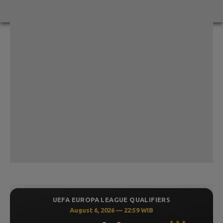
UEFA EUROPA LEAGUE QUALIFIERS
August 6, 2026 — 22:59 WIB