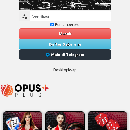
Remember Me
Masuk
Daftar Sekarang
Main di Telegram
Desktop
Wap