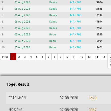
3
06 Aug 2026
Kamis
MA - 707
3064
4
06 Aug 2026
Kamis
MA - 706
5843
5
06 Aug 2026
Kamis
MA - 705
0597
6
06 Aug 2026
Kamis
MA - 704
9894
7
06 Aug 2026
Kamis
MA - 703
2153
8
05 Aug 2026
Rabu
MA - 702
1563
9
05 Aug 2026
Rabu
MA - 701
0991
10
05 Aug 2026
Rabu
MA - 700
9401
First
1
2
3
4
5
6
7
8
9
10
11
12
13
14
15
(
)
Togel Result
TOTO MACAU
07-08-2026
6529
HK SIANG
07-08-2026
8867