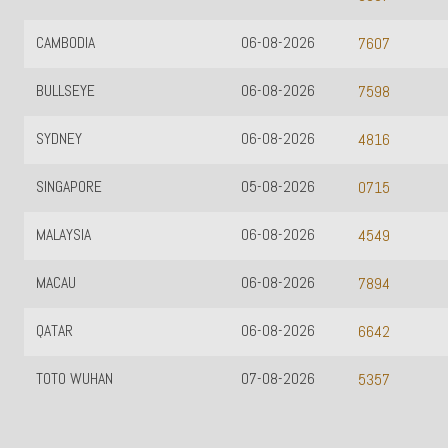
CAMBODIA
06-08-2026
7607
BULLSEYE
06-08-2026
7598
SYDNEY
06-08-2026
4816
SINGAPORE
05-08-2026
0715
MALAYSIA
06-08-2026
4549
MACAU
06-08-2026
7894
QATAR
06-08-2026
6642
TOTO WUHAN
07-08-2026
5357