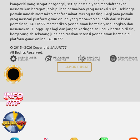
kompetisi yang sangat bergengsi, setiap pemain yang mendaftar akan
menemukan beragam jenis pilihan permainan yang merekai sukai, sehingga
pemain mudah merasakan manfaat minat masing masing. Bagi para pemain
yang mencari platform game online yang menawarkan lebih dari sekedar
permainan, JALUR777 memberikan pengalaman bermain yang lengkap dan
memuaskan. Tunggu apa lagi dan jangan ketinggalan untuk bermain di sini,
bergabunglah sekarang juga dan rasakan sensasi pengalaman bermain di
platform game online JALUR777
© 2015 - 2026 Copyright JALUR777.
All Rights Reserved.
LAPOR PUSAT